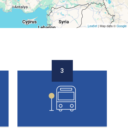
Leaflet
| Map data ©
Google
3