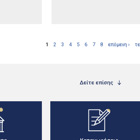
1
2
3
4
5
6
7
8
επόμενη ›
τε
Δείτε επίσης