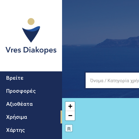
Secondary
Vres
Βρείτε
Όνομα / Κατηγορία χρή
Diakopes
Προσφορές
Αξιοθέατα
+
−
Χρήσιμα
R
Χάρτης