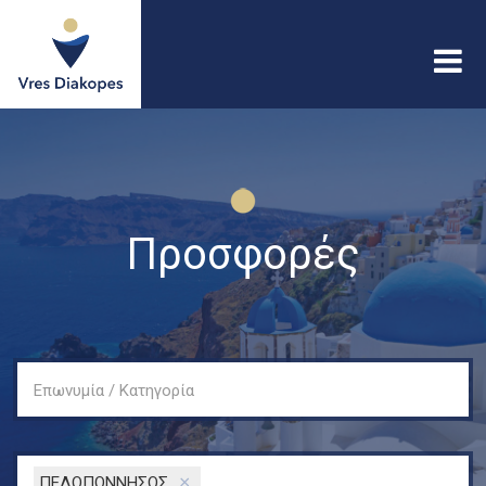
Παράκαμψη προς το
κυρίως περιεχόμενο
Vres
Diakopes
Προσφορές
Επωνυμία / Κατηγορία
×
ΠΕΛΟΠΟΝΝΗΣΟΣ