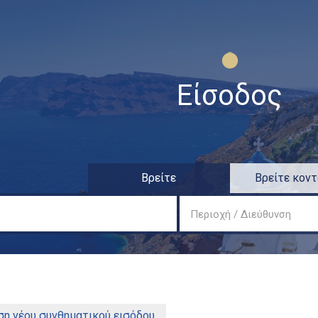
Παράκαμψη προς το
κυρίως περιεχόμενο
Είσοδος
Βρείτε
Βρείτε κοντ
Περιοχή / Διεύθυνση
έλα)
η νέου συνθηματικού εισόδου