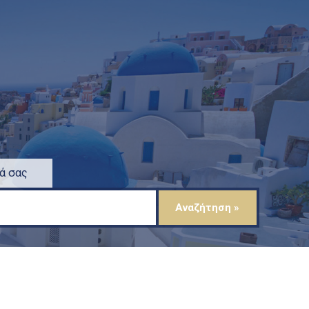
ά σας