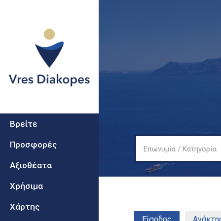
Secondary
Vres
Βρείτε
Diakopes
Προσφορές
Επωνυμία / Κατηγορία
Αξιοθέατα
Χρήσιμα
Χάρτης
Είσοδος
(ενεργή καρτ
Ανάκτησ