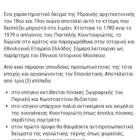
Ένα χαρακτηριστικό δείγμα της Υδραϊκής αρχιτεκτονικής
του 18ου και 19ου αιώνα αποτελεί αυτό το κτίσμα, που
δεσπόζει μπροστά στο λιμάνι. Χτίστηκε το 1780 ενώ το
1979 ο απόγονος του, Παντελής Κουντουριώτης, το
δώρισε στο κράτος και παραχωρήθηκε στην Ιστορική και
Εθνολογική Εταιρεία Ελλάδος. Σήμερα λειτουργεί ως
παράρτημα του Εθνικού Ιστορικού Μουσείου.
Από εκεί πέρασαν σπουδαίες προσωπικότητες της τότε
εποχής και οργανώνοντας την Επανάσταση. Αποτελείται
από τρία (3) επίπεδα.
στο υπόγειο εκτίθενται πίνακες ζωγραφικής του
Περικλή και Κωνσταντίνου Βυζαντίου
στο ισόγειο υπάρχουν παλιά αντικείμενα και κειμήλια
της οικογένειας Κουντουριώτη όπως έπιπλα, πίνακες,
σερβίτσια, πορτρέτα
στον πρώτο όροφο θα θαυμάσετε αντιπροσωπευτικά
δείγματα της νησιώτικης τέχνης όπως φορεσιές,