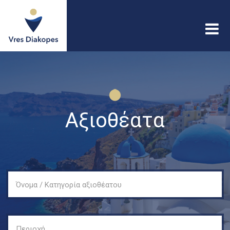
Παράκαμψη προς το
κυρίως περιεχόμενο
Vres
Diakopes
Αξιοθέατα
Όνομα / Κατηγορία αξιοθέατου
Περιοχή