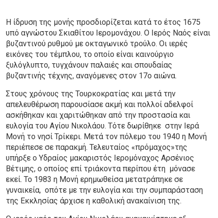
Η ίδρυση της μονής προσδιορίζεται κατά το έτος 1675
υπό αγνώστου Σκιαθίτου Ιερομονάχου. Ο Ιερός Ναός είναι
βυζαντινού ρυθμού με οκταγωνικό τρούλο. Οι ιερές
εικόνες του τέμπλου, το οποίο είναι καινούργιο
ξυλόγλυπτο, τυγχάνουν παλαιές και σπουδαίας
βυζαντινής τέχνης, αναγόμενες στον 17ο αιώνα.
Στους χρόνους της Τουρκοκρατίας και μετά την
απελευθέρωση παρουσίασε ακμή και πολλοί αδελφοί
ασκήθηκαν και χαριτώθηκαν από την προστασία και
ευλογία του Αγίου Νικολάου. Τότε δωρίθηκε στην Ιερά
Μονή το νησί Τρίκερι. Μετά τον πόλεμο του 1940 η Μονή
περιέπεσε σε παρακμή. Τελευταίος «πρόμαχος»της
υπήρξε ο Υδραίος μακαριστός Ιερομόναχος Αρσένιος
Βέτιμης, ο οποίος επί τριάκοντα περίπου έτη μόνασε
εκεί. Το 1983 η Μονή ερημωθείσα μετατράπηκε σε
γυναικεία, οπότε με την ευλογία και την συμπαράσταση
της Εκκλησίας άρχισε η καθολική ανακαίνιση της.