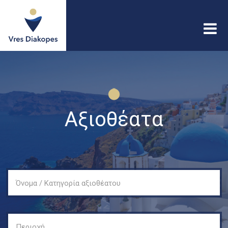
Παράκαμψη προς το
κυρίως περιεχόμενο
Vres
Diakopes
Αξιοθέατα
Όνομα / Κατηγορία αξιοθέατου
Περιοχή