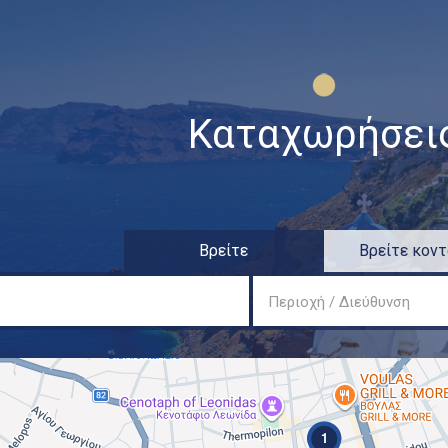
Παράκαμψη προς το
κυρίως περιεχόμενο
Καταχωρήσει
Βρείτε
Βρείτε κοντ
Περιοχή / Διεύθυνση
1