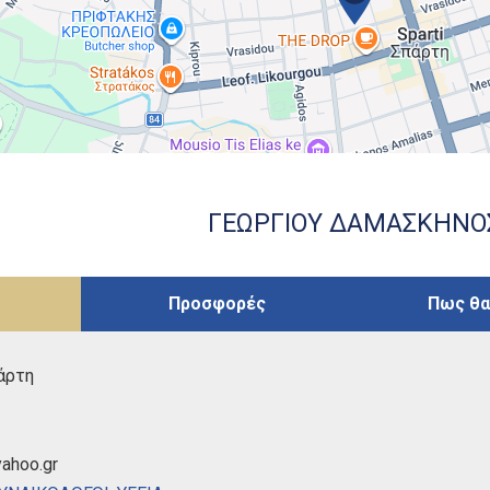
ΓΕΩΡΓΙΟΥ ΔΑΜΑΣΚΗΝΟ
αχώρησης
(ενεργή
Προσφορές
Πως θα
καρτέλα)
άρτη
ahoo.gr