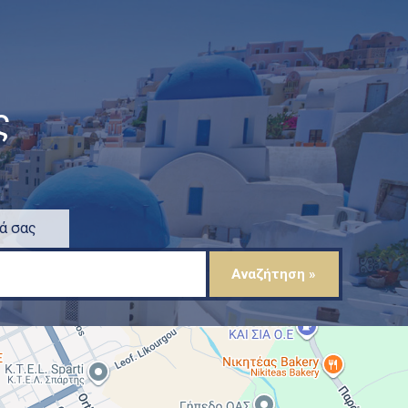
ς
ά σας