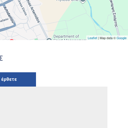
Leaflet
| Map data ©
Google
Σ
 έρθετε