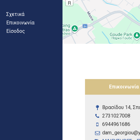
R
Σχετικά
Επικοινωνία
Είσοδος
Tabs group κατ
Επικοινωνία
Βρασίδου 14, Σπ
2731027008
6944961686
dam_georgiou@y